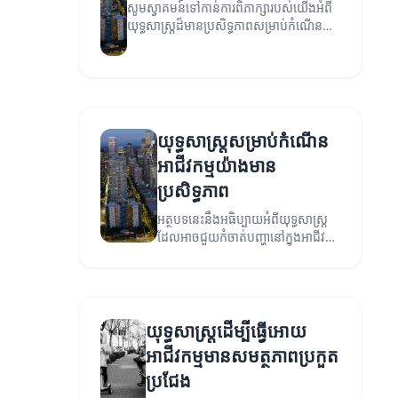
សូមស្វាគមន៍ទៅកាន់ការពិភាក្សារបស់យើងអំពី
យុទ្ធសាស្ត្រដ៏មានប្រសិទ្ធភាពសម្រាប់កំណើន
អាជីវកម្ម។ នៅក្នុងអត្ថបទនេះ យើងនឹងពិនិត្យ
មើលយុទ្ធសាស្ត្រដែលអាចជួយអាជីវកម្មរបស់
អ្នកបង្ហាញពីកំណើន។
យុទ្ធសាស្ត្រសម្រាប់កំណើន
អាជីវកម្មយ៉ាងមាន
ប្រសិទ្ធភាព
អត្ថបទនេះនឹងអធិប្បាយអំពីយុទ្ធសាស្ត្រ
ដែលអាចជួយកំចាត់បញ្ហានៅក្នុងអាជីវ
កម្ម។
យុទ្ធសាស្ត្រដើម្បីធ្វើអោយ
អាជីវកម្មមានសមត្ថភាពប្រកួត
ប្រជែង