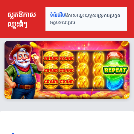
ស្លតឱកាស
ទំព័រដើម
ឱកាសឈ្នះ
យុទ្ធសាស្ត្រ
ការប្រកួត
ឈ្នះធំៗ
អត្ថបទសម្រេច