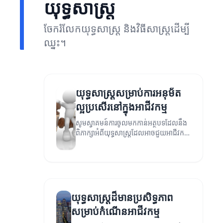
យុទ្ធសាស្ត្រ
ចែករំលែកយុទ្ធសាស្ត្រ និងវិធីសាស្ត្រដើម្បី
ឈ្នះ។
យុទ្ធសាស្ត្រសម្រាប់ការអនុម័ត
ល្អប្រសើរនៅក្នុងអាជីវកម្ម
សូមស្វាគមន៍ការចូលមកកាន់អត្ថបទដែលនឹង
ពិភាក្សាអំពីយុទ្ធសាស្ត្រដែលអាចជួយអាជីវកម្ម
របស់អ្នកក្នុងការអនុម័តសម្រេចចិត្តបានយ៉ាង
មានប្រសិទ្ធភាព។
យុទ្ធសាស្ត្រដ៏មានប្រសិទ្ធភាព
សម្រាប់កំណើនអាជីវកម្ម