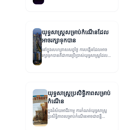
ជោគជ័យ។ អត្ថបទនេះនឹងពិភាក្សាអំពីយុទ្ធ
សាស្ត្រផ្សេងៗដែលអាចអនុវត្តបាន។
យុទ្ធសាស្ត្រសម្រាប់កំណើនដែល
អាចរក្សាទុកបាន
នៅក្នុងសហគ្រាសសព្វថ្ងៃ ការបង្កើនដែលអាច
រក្សាទុកបានគឺជាការប្រើប្រាស់យុទ្ធសាស្ត្រដែល
មានសុខភាពល្អ។ អត្ថបទនេះនឹងពិភាក្សាអំពី
យុទ្ធសាស្ត្រដែលអាចនាំឲ្យមានការកំណើន
ប្រកបដោយប្រសិទ្ធភាព។
យុទ្ធសាស្ត្រប្រសិទ្ធិភាពសម្រាប់
កំណើន
ក្នុងវិស័យអាជីវកម្ម ការកំណត់យុទ្ធសាស្ត្រ
ប្រសិទ្ធិភាពសម្រាប់កំណើនអាចជាពន្លឺ
សំខាន់សម្រាប់ភាពជោគជ័យ។