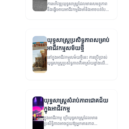
ការអភិវឌ្ឍយុទ្ធសាស្ត្រដែលមានសមត្ថភាព
នឹងធ្វើអោយអាជីវកម្មរឹងមាំនិងអាចបត់បែន
ទៅតាមបរិយាកាសទីផ្សារ។
យុទ្ធសាស្ត្រប្រសិទ្ធភាពសម្រាប់
អាជីវកម្មសម័យថ្មី
នៅក្នុងអាជីវកម្មសម័យថ្មីនេះ ការប្រើប្រាស់
យុទ្ធសាស្ត្រប្រសិទ្ធភាពគឺអាស្រ័យខ្លាំងលើការ
យល់ដឹងនិងការប្រែប្រួល។
យុទ្ធសាស្ត្រសំរាប់ភាពជោគជ័យ
ក្នុងអាជីវកម្ម
ក្នុងអាជីវកម្ម ប្រើយុទ្ធសាស្ត្រដែលមាន
ប្រសិទ្ធិភាពអាចជួយឱ្យអ្នកមានភាព