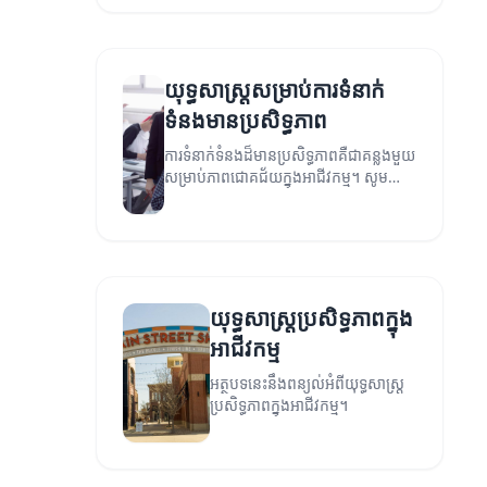
យុទ្ធសាស្ត្រសម្រាប់ការទំនាក់
ទំនងមានប្រសិទ្ធភាព
ការទំនាក់ទំនងដ៏មានប្រសិទ្ធភាពគឺជាគន្លងមួយ
សម្រាប់ភាពជោគជ័យក្នុងអាជីវកម្ម។ សូម
ស្វែង​យល់​ពីយុទ្ធសាស្ត្រដែលអាចធ្វើឱ្យអ្នកមាន
ការទំនាក់ទំនងខ្ពស់។
យុទ្ធសាស្ត្រប្រសិទ្ធភាពក្នុង
អាជីវកម្ម
អត្ថបទនេះនឹងពន្យល់អំពីយុទ្ធសាស្ត្រ
ប្រសិទ្ធភាពក្នុងអាជីវកម្ម។