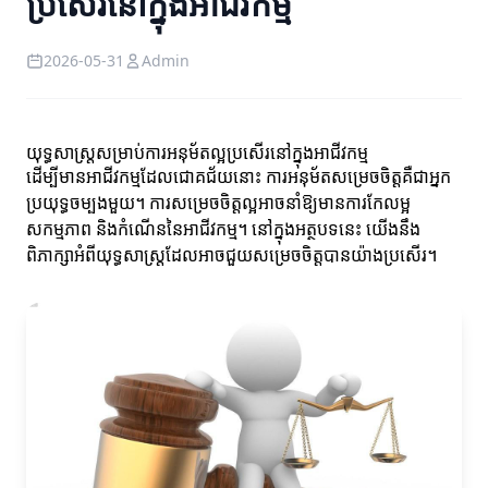
ប្រសើរនៅក្នុងអាជីវកម្ម
2026-05-31
Admin
យុទ្ធសាស្ត្រសម្រាប់ការអនុម័តល្អប្រសើរនៅក្នុងអាជីវកម្ម
ដើម្បីមានអាជីវកម្មដែលជោគជ័យនោះ ការអនុម័តសម្រេចចិត្តគឺជា​អ្នក
ប្រយុទ្ធចម្បងមួយ។ ការសម្រេចចិត្តល្អអាចនាំឱ្យមានការកែលម្អ
សកម្មភាព និងកំណើននៃអាជីវកម្ម។ នៅក្នុងអត្ថបទនេះ យើងនឹង
ពិភាក្សាអំពីយុទ្ធសាស្ត្រដែលអាចជួយសម្រេចចិត្តបានយ៉ាងប្រសើរ។