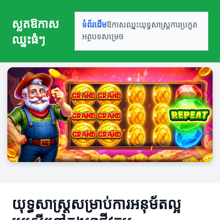
ស្លតឱកាស
ទំព័រដើម
ឱកាសឈ្នះ
យុទ្ធសាស្ត្រ
ការប្រកួត
ឈ្នះធំៗ
អត្ថបទសម្រេច
យុទ្ធសាស្ត្រសម្រាប់ការអនុម័តល្អ