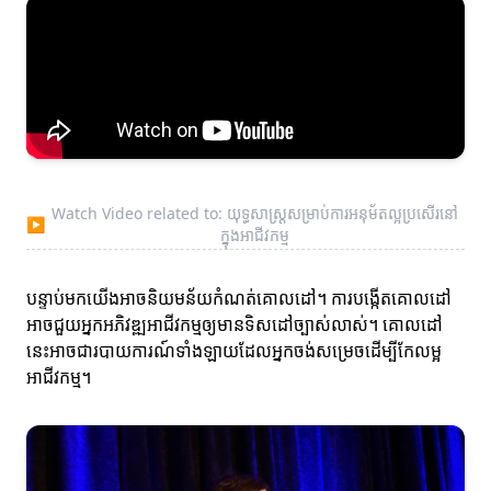
Watch Video related to: យុទ្ធសាស្ត្រសម្រាប់ការអនុម័តល្អប្រសើរនៅ
▶
ក្នុងអាជីវកម្ម
បន្ទាប់មកយើងអាចនិយមន័យកំណត់គោលដៅ។ ការបង្កើតគោលដៅ
អាចជួយអ្នកអភិវឌ្ឍអាជីវកម្មឲ្យមានទិសដៅច្បាស់លាស់។ គោលដៅ
នេះអាចជារបាយការណ៍ទាំងឡាយដែលអ្នកចង់សម្រេចដើម្បីកែលម្អ
អាជីវកម្ម។