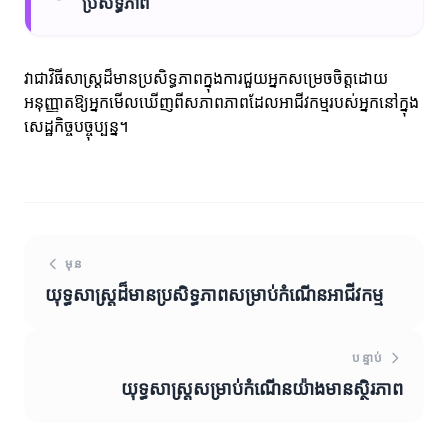
ប្រសិទ្ធភាព
វាជាវិធីសាស្ត្រដ៏មានប្រសិទ្ធភាពក្នុងការជួយអ្នកសម្រេចចិត្តដោយ
អនុញ្ញាតឱ្យអ្នកមើលឃើញពីសភាពភាពដែលអាជីវកម្មរបស់អ្នកនៅក្នុង
សេដ្ឋកិច្ចបច្ចុប្បន្ន។
មុន
យុទ្ធសាស្ត្រដ៏មានប្រសិទ្ធភាពសម្រាប់កំណើនអាជីវកម្ម
បន្ទាប់
យុទ្ធសាស្ត្រសម្រាប់កំណើនយ៉ាងមានស្ថិរភាព