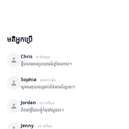
មតិអ្នកប្រើ
Chris
២ ម៉ោងមុន
ខ្លឹមសារមានប្រយោជន៍ខ្លាំងណាស់។
Sophia
មុននេះបន្តិច
សូមអរគុណសម្រាប់ព័ត៌មានដ៏ល្អនេះ។
Jordan
១០ នាទីមុន
ពិតជាអ្វីដែលខ្ញុំកំពុងស្វែងរក។
Jenny
១០ នាទីមុន