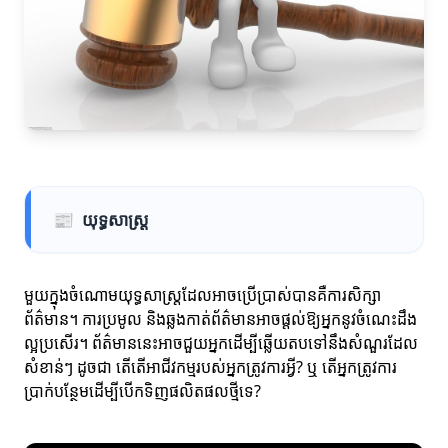
📰
យុទ្ធសាស្ត្រ
មួយក្នុងចំណោមយុទ្ធសាស្ត្រដែលអាចប្រើប្រាស់បានគឺការសិក្សា
ព័ត៌មាន។ ការប្រមូល និងឆ្លងកាត់ព័ត៌មានអាចផ្តល់ឱ្យអ្នកនូវចំណេះដឹង
ល្អប្រសើរ។ ព័ត៌មាននេះអាចជួយអ្នកដើម្បីឆ្លើយតបទៅនឹងសំណួរដែល
សំខាន់ៗ ដូចជា តើតើអាជីវកម្មរបស់អ្នកត្រូវការអ្វី? ឬ តើអ្នកត្រូវការ
ប្រាក់បន្ថែមដើម្បីបើកទិញផលិតផលថ្មីទេ?