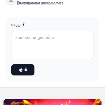
ខ្លឹមសារច្បាស់លាស់ ងាយយល់ណាស់។
បញ្ចេញមតិ
ផ្ញើមតិ