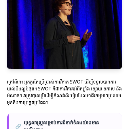
ក្រៅពីនេះ អ្នកគួរតែប្រើប្រាស់ការវិភាគ SWOT ដើម្បីទទួលបានការ
យល់ដឹងល្អបំផុត។ SWOT គឺជាការវិភាគអំពីកម្លាំង ខ្សោយ ឱកាស និង
អំណាច។ វាត្រូវបានប្រើដើម្បីកំណត់ពីរបៀបដែលអាជីវកម្មអាចប្រឈម
មុខនឹងការប្រកួតប្រជែង។
យុទ្ធសាស្ត្រសម្រាប់ការទំនាក់ទំនងយ៉ាងមាន
🔗