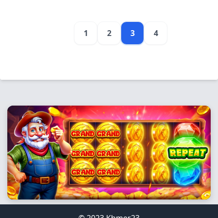
1
2
3
4