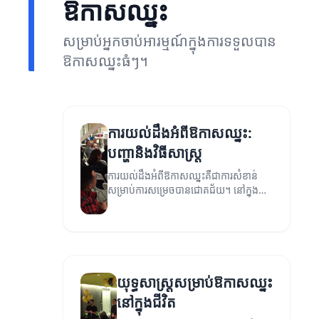
ឱកាសឈ្នះ
សម្រាប់អ្នកចាប់អារម្មណ៍ក្នុងការទទួលបាន
ឱកាសឈ្នះធំៗ។
ការយល់ដឹងអំពីឱកាសឈ្នះ:
បញ្ហានិងវិធីសាស្រ្ត
ការយល់ដឹងអំពីឱកាសឈ្នះគឺជាការសំខាន់
សម្រាប់ការសម្រេចបានជោគជ័យ។ នៅក្នុង
អត្ថបទនេះ យើងនឹងពន្យល់ពីអ្វីដែលត្រូវការ
ដើម្បីយល់ដឹងពីឱកាសឈ្នះ។
យុទ្ធសាស្ត្រសម្រាប់ឱកាសឈ្នះ
នៅក្នុងជីវិត