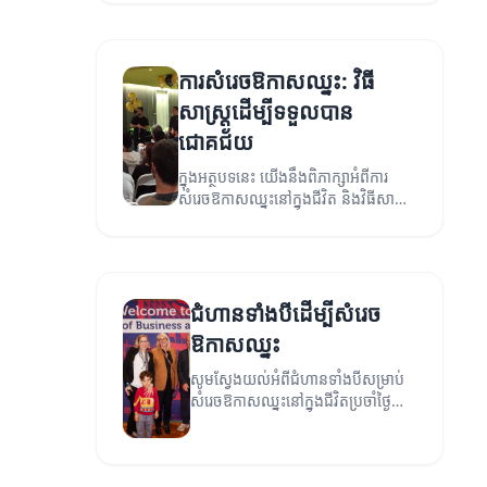
ការសំរេចឱកាសឈ្នះ: វិធី
សាស្រ្តដើម្បីទទួលបាន
ជោគជ័យ
ក្នុងអត្ថបទនេះ យើងនឹងពិភាក្សាអំពីការ
សំរេចឱកាសឈ្នះនៅក្នុងជីវិត និងវិធីសាស្រ្ត
នៃការទទួលបានជោគជ័យ។
ជំហានទាំងបីដើម្បីសំរេច
ឱកាសឈ្នះ
សូមស្វែងយល់អំពីជំហានទាំងបីសម្រាប់
សំរេចឱកាសឈ្នះនៅក្នុងជីវិតប្រចាំថ្ងៃ
របស់អ្នក។