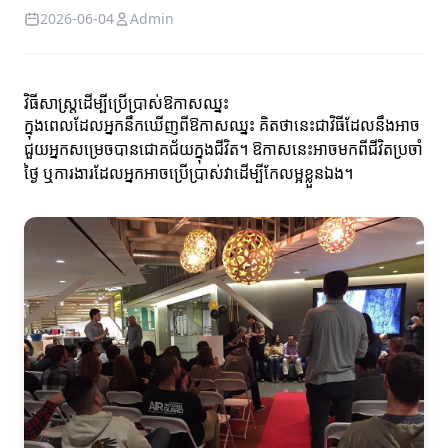
2026-06-04
Admin
វិធីសាស្ត្រដើម្បីប្រើប្រាស់ឱកាសឈ្នះ
ក្នុងពេលដែលអ្នកនឹកឃើញពីឱកាសឈ្នះ គិតថានេះជាវិធីដែលនឹងអាច
ជួយអ្នកសម្រេចបានជោគជ័យក្នុងជីវិត។ ឱកាសនេះអាចមកពីជីវិតប្រចាំ
ថ្ងៃ ឬការងារដែលអ្នកអាចប្រើប្រាស់វាដើម្បីកែលម្អខ្លួនឯង។