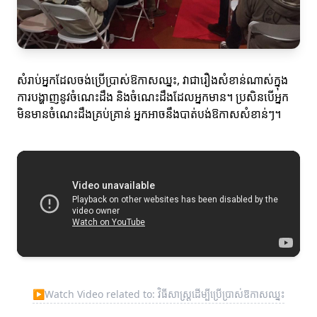
សំរាប់អ្នកដែលចង់ប្រើប្រាស់ឱកាសឈ្នះ, វាជារឿងសំខាន់ណាស់ក្នុង
ការបង្ហាញនូវចំណេះដឹង និងចំណេះដឹងដែលអ្នកមាន។ ប្រសិនបើអ្នក
មិនមានចំណេះដឹងគ្រប់គ្រាន់ អ្នកអាចនឹងបាត់បង់ឱកាសសំខាន់ៗ។
▶
Watch Video related to: វិធីសាស្ត្រដើម្បីប្រើប្រាស់ឱកាសឈ្នះ