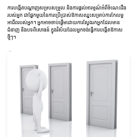
ការបង្កើតបណ្តាញសម្របសម្រួល និងការផ្តល់អារម្មណ៍អំពីចំណេះដឹង
របស់អ្នក ជាផ្នែកមួយនៃការប្រើប្រាស់ឱកាសឈ្នះសម្រាប់ការកែលម្អ
អាជីពរបស់អ្នក។ អ្នកអាចចាប់ផ្តើមដោយការស្វែងរកអ្នកដែលមាន
ជំនាញ និងបទពិសោធន៍ ក្នុងវិស័យដែលអ្នកចង់ធ្វើការបង្កើតឱកាស
ថ្មីៗ។