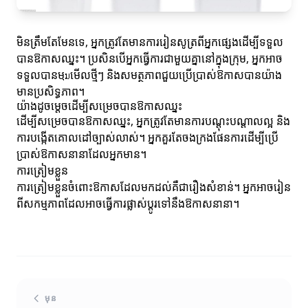
មិនត្រឹមតែមែនទេ, អ្នកត្រូវតែមានការរៀនសូត្រពីអ្នកផ្សេងដើម្បីទទួល
បានឱកាសឈ្នះ។ ប្រសិនបើអ្នកធ្វើការជាមួយគ្នានៅក្នុងក្រុម, អ្នកអាច
ទទួលបានមุมមើលថ្មីៗ និងសមត្ថភាពជួយប្រើប្រាស់ឱកាសបានយ៉ាង
មានប្រសិទ្ធភាព។
យ៉ាងដូចម្តេចដើម្បីសម្រេចបានឱកាសឈ្នះ
ដើម្បីសម្រេចបានឱកាសឈ្នះ, អ្នកត្រូវតែមានការបណ្តុះបណ្តាលល្អ និង
ការបង្កើតគោលដៅច្បាស់លាស់។ អ្នកគួរតែចងក្រងផែនការដើម្បីប្រើ
ប្រាស់ឱកាសនានាដែលអ្នកមាន។
ការត្រៀមខ្លួន
ការត្រៀមខ្លួនចំពោះឱកាសដែលមកដល់គឺជារឿងសំខាន់។ អ្នកអាចរៀន
ពីសកម្មភាពដែលអាចធ្វើការផ្លាស់ប្ដូរទៅនឹងឱកាសនានា។
មុន