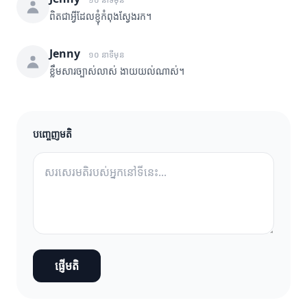
ពិតជាអ្វីដែលខ្ញុំកំពុងស្វែងរក។
Jenny
១០ នាទីមុន
ខ្លឹមសារច្បាស់លាស់ ងាយយល់ណាស់។
បញ្ចេញមតិ
ផ្ញើមតិ