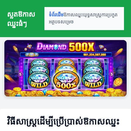
ស្លតឱកាស
ទំព័រដើម
ឱកាសឈ្នះ
យុទ្ធសាស្ត្រ
ការប្រកួត
ឈ្នះធំៗ
អត្ថបទសម្រេច
វិធីសាស្ត្រដើម្បីប្រើប្រាស់ឱកាសឈ្នះ