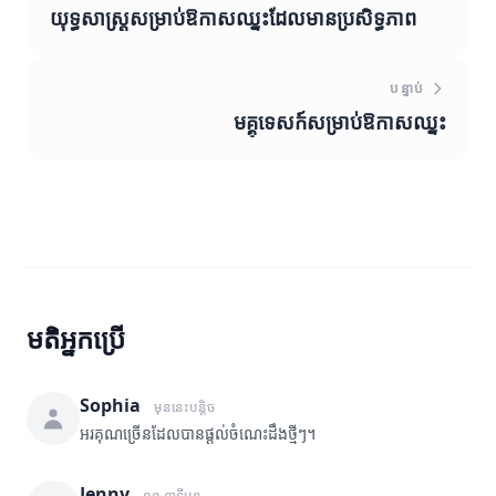
យុទ្ធសាស្ត្រសម្រាប់ឱកាសឈ្នះដែលមានប្រសិទ្ធភាព
បន្ទាប់
មគ្គុទេសក៍សម្រាប់ឱកាសឈ្នះ
មតិអ្នកប្រើ
Sophia
មុននេះបន្តិច
អរគុណច្រើនដែលបានផ្តល់ចំណេះដឹងថ្មីៗ។
Jenny
១០ នាទីមុន