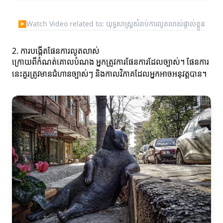
▶
Watch Video related to: យុទ្ធសាស្ត្រសំរាប់ការលូតលាស់ផ្ទាល់ខ្លួន
2. ការបង្កើតផែនការលូតលាស់
ក្រោយពីកំណត់គោលបំណង អ្នកត្រូវការផែនការដែលច្បាស់។ ផែនការ
នេះគួរត្រូវមានជំហានច្បាស់ៗ និងកាលវិភាគដែលអ្នកអាចអនុវត្តបាន។