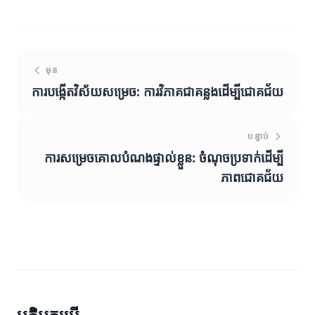
មុន
ការបង្កើតវិស័យសម្រេច: ការវិភាគជាគន្លងដើម្បីជោគជ័យ
បន្ទាប់
ការសម្រេចគោលបំណងផ្ទាល់ខ្លួន: ចំណុចប្រទាក់ដើម្បី
ភាពជោគជ័យ
មតិអ្នកប្រើ