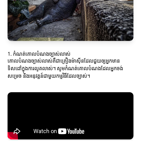
1. កំណត់គោលបំណងច្បាស់លាស់
គោលបំណងច្បាស់លាស់គឺជា​គ្រឿងម៉ាស៊ីនដែលជួយឲ្យអ្នកមាន
ទិសដៅក្នុងការលូតលាស់។ សូមកំណត់គោលបំណងដែលអ្នកចង់
សម្រេច និងអនុវត្តន៍ជាមួយកម្មវិធីដែលច្បាស់។