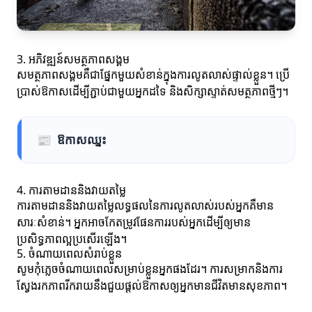
3. អភិវឌ្ឍន៍សមត្ថភាពសង្គម
សមត្ថភាពសង្គមគឺជាផ្នែកមួយសំខាន់ក្នុងការលូតលាស់ផ្ទាល់ខ្លួន។ ប្រើ
ប្រាស់ឱកាសដើម្បីភ្ជាប់ជាមួយអ្នកដទៃ និងសិក្សាស្ទាត់សមត្ថភាពថ្មីៗ។
📰
ឱកាសឈ្នះ
4. ការតាមដាននិងវាយតម្លៃ
ការតាមដាននិងវាយតម្លៃលទ្ធផលនៃការលូតលាស់របស់អ្នកគឺមាន
សារៈសំខាន់។ អ្នកអាចកែតម្រូវផែនការរបស់អ្នកដើម្បីឲ្យមាន
ប្រសិទ្ធភាពល្អប្រសើរឡើង។
5. ចំណាយពេលសំរាប់ខ្លួន
សូមកុំភ្លេចចំណាយពេលសម្រាប់ខ្លួនអ្នកផងដែរ។ ការសម្រាកនិងការ
ស្វែងរកភាពរីករាយនឹងជួយផ្តល់ឱកាសឲ្យអ្នកមានជីវិតមានសុខភាព។