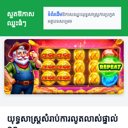
ស្លតឱកាស
ទំព័រដើម
ឱកាសឈ្នះ
យុទ្ធសាស្ត្រ
ការប្រកួត
ឈ្នះធំៗ
អត្ថបទសម្រេច
យុទ្ធសាស្ត្រសំរាប់ការលូតលាស់ផ្ទាល់