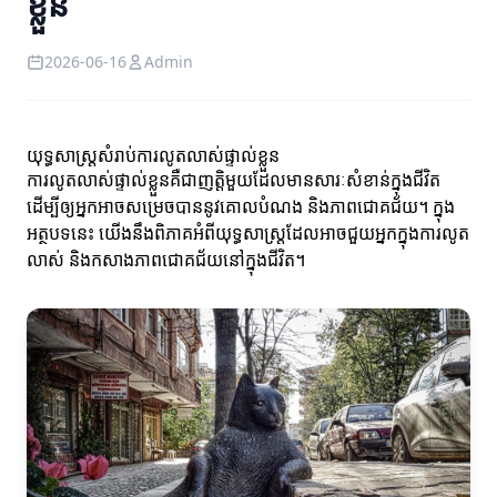
ខ្លួន
2026-06-16
Admin
យុទ្ធសាស្ត្រសំរាប់ការលូតលាស់ផ្ទាល់ខ្លួន
ការលូតលាស់ផ្ទាល់ខ្លួនគឺជា​ញត្តិមួយដែលមានសារៈសំខាន់ក្នុងជីវិត
ដើម្បីឲ្យអ្នកអាចសម្រេចបាននូវគោលបំណង និងភាពជោគជ័យ។ ក្នុង
អត្ថបទនេះ យើងនឹងពិភាគអំពីយុទ្ធសាស្ត្រដែលអាចជួយអ្នកក្នុងការលូត
លាស់ និងកសាងភាពជោគជ័យនៅក្នុងជីវិត។