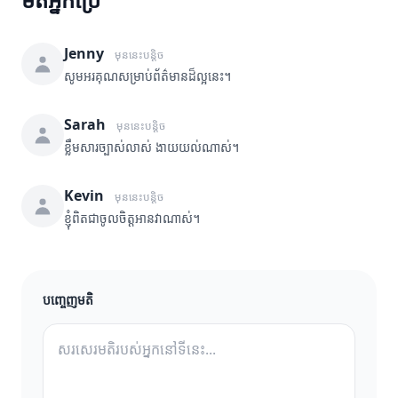
Jenny
មុននេះបន្តិច
សូមអរគុណសម្រាប់ព័ត៌មានដ៏ល្អនេះ។
Sarah
មុននេះបន្តិច
ខ្លឹមសារច្បាស់លាស់ ងាយយល់ណាស់។
Kevin
មុននេះបន្តិច
ខ្ញុំពិតជាចូលចិត្តអានវាណាស់។
បញ្ចេញមតិ