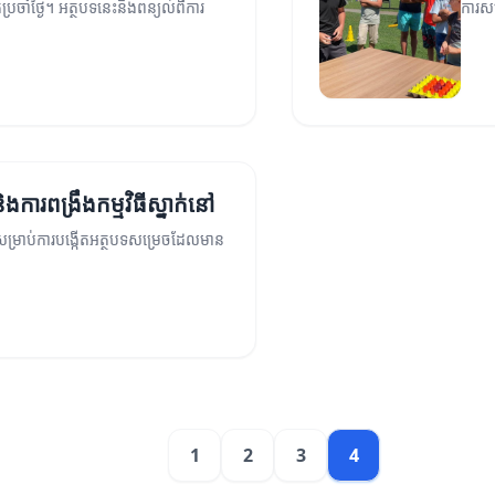
តប្រចាំថ្ងៃ។ អត្ថបទនេះនឹងពន្យល់ពីការ
ការសម
ងការពង្រឹងកម្មវិធីស្នាក់នៅ
នាសម្រាប់ការបង្កើតអត្ថបទសម្រេចដែលមាន
1
2
3
4