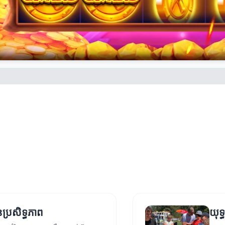
ប្រសិទ្ធភាព
យុទ