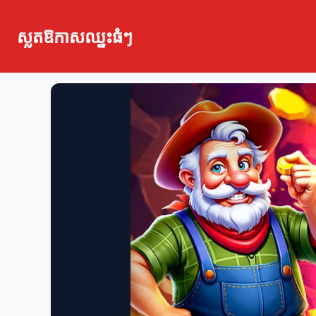
ស្លតឱកាសឈ្នះធំៗ