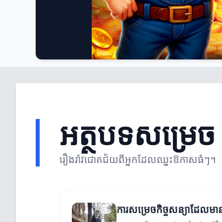
អត្ថបទសម្រេច
រឿងរ៉ាវជោគជ័យពីអ្នកដែលឈ្នះឱកាសធំៗ។
ការសម្រេចកិច្ចសន្យាដែលមាន