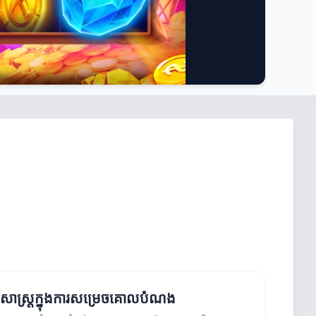
្ធសាស្ត្រក្នុងការសម្រេចគោលបំណង