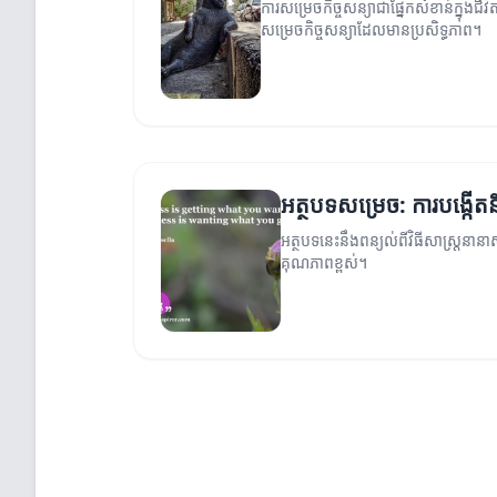
ការសម្រេចកិច្ចសន្យាជាផ្នែកសំខាន់ក្នុងជីវិ
សម្រេចកិច្ចសន្យាដែលមានប្រសិទ្ធភាព។
អត្ថបទសម្រេច: ការបង្កើតនិ
អត្ថបទនេះនឹងពន្យល់ពីវិធីសាស្ត្រនា
គុណភាពខ្ពស់។