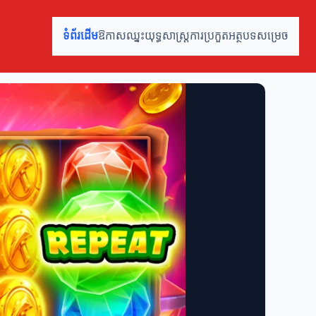
ទំព័រដើម
ឱកាសឈ្នះ
យុទ្ធសាស្ត្រ
ការប្រកួត
អត្ថបទសម្រេច