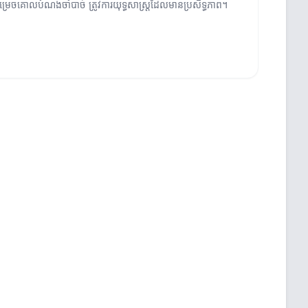
្រេចគោលបំណងចាំបាច់ ត្រូវការយុទ្ធសាស្ត្រដែលមានប្រសិទ្ធភាព។