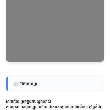
📰
ឱកាសឈ្នះ
សេចក្ដីសម្រេចក្នុងការលូតលាស់
ការលូតលាស់ផ្ទាល់ខ្លួនមិនមែនជាការសម្រេចមួយជាដើមទេ ប៉ុន្តែគឺជា