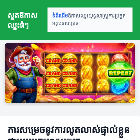
ស្លតឱកាស
ទំព័រដើម
ឱកាសឈ្នះ
យុទ្ធសាស្ត្រ
ការប្រកួត
ឈ្នះធំៗ
អត្ថបទសម្រេច
ការសម្រេចនូវការលូតលាស់ផ្ទាល់ខ្លួន