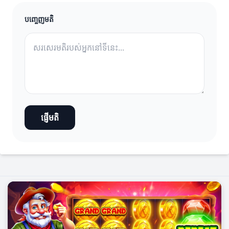
បញ្ចេញមតិ
ផ្ញើមតិ