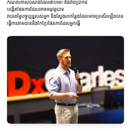
កំណត់គោលបំណងដែលឆាប់ចេះ និងពិតប្រាកដ
បង្កើតផែនការដែលអាចអនុវត្តបាន
វាយតម្លៃបច្ចុប្បន្នរបស់អ្នក និងស្វែងរកកន្លែងដែលអាចប្រសើរឡើងបាន
ធ្វើការតាមដាននិងកែប្រែផែនការដែលអ្នកធ្វើ