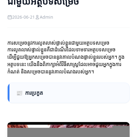
ជាមួយអត្ថបទសម្រេច
2026-06-21
Admin
ការសម្រេចនូវការលូតលាស់ផ្ទាល់ខ្លួនជាមួយអត្ថបទសម្រេច
ការលូតលាស់ផ្ទាល់ខ្លួនគឺជាដំណើរដែលទាមទារអត្ថបទសម្រេច
ដើម្បីជួយឱ្យអ្នកសម្រេចបាននូវគោលបំណងផ្ទាល់ខ្លួនរបស់អ្នក។ ក្នុង
អត្ថបទនេះ យើងនឹងពិភាក្សាអំពីវិធីសាស្ត្រដែលអាចជួយអ្នកក្នុងការ
កំណត់ និងសម្រេចបាននូវគោលបំណងរបស់អ្នក។
📰
ការប្រកួត