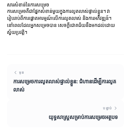
សារសំខាន់នៃការសម្រេច
ការសម្រេចគឺជាផ្នែកសំខាន់មួយក្នុងការលូតលាស់ផ្ទាល់ខ្លួន។ វា​
រៀបរាប់ពីការផ្តោតអារម្មណ៍លើការលូតលាស់ និងការអភិវឌ្ឍន៍។
នៅពេលដែលអ្នកសម្រេចបាន សេចក្ដីជោគជ័យនឹងមកដល់ដោយ
ស្វ័យប្រវត្តិ។
មុន
ការសម្រេចការលូតលាស់ផ្ទាល់ខ្លួន: ជំហានដើម្បីការលូត
លាស់
បន្ទាប់
យុទ្ធសាស្ត្រសម្រាប់ការសម្រេចអត្ថបទ