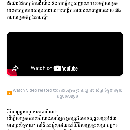
ដំណើរដែលត្រូវការដំណឹង និងការធ្វើអត្តសញ្ញាណ។ សេចក្ដីសម្រេច
នេះអាចត្រូវបានសម្រេចដោយការបង្កើតគោលបំណងច្បាស់លាស់ និង
ការសម្រេចចិត្តនៃការធ្វើ។
Watch Video related to: ការសម្រេចនូវការលូតលាស់ផ្ទាល់ខ្លួនជាមួយ
▶
អត្ថបទសម្រេច
វិធីសាស្ត្រសម្រេចគោលបំណង
ដើម្បីសម្រេចគោលបំណងរបស់អ្នក អ្នកត្រូវតែមានយុទ្ធសាស្ត្រដែល
មានប្រសិទ្ធភាព។ នៅទីនេះខ្ញុំសូមណែនាំពីវិធីសាស្ត្រខ្លះសម្រាប់អ្នក៖