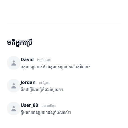
មតិអ្នកប្រើ
David
២ ម៉ោងមុន
អត្ថបទល្អណាស់! អរគុណសម្រាប់ការចែករំលែក។
Jordan
៣ ថ្ងៃមុន
ពិតជាអ្វីដែលខ្ញុំកំពុងស្វែងរក។
User_88
១០ នាទីមុន
ខ្លឹមសារមានប្រយោជន៍ខ្លាំងណាស់។