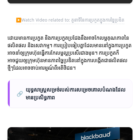
▶
Watch Video related to: តួនាទីនៃការប្រកួតក្នុងការច្នៃប្រឌិត
ដោយមានការប្រកួត និងការប្រកួតប្រជែងនឹងអាចកែលម្អគុណភាពនៃ
ផលិតផល និងសេវាកម្ម។ ការប្រៀបធៀបគ្នាដែលមាននៅក្នុងការប្រកួត
អាចនាំឲ្យក្រុមហ៊ុនធ្វើការកែលម្អល្អប្រសើរជាងមុន។ ការប្រកួតក៏
អាចជួយឲ្យក្រុមហ៊ុនមានភាពច្នៃប្រឌិតនៅក្នុងការបង្កើតជាផលិតផល
ថ្មីៗដែលអាចចាប់អារម្មណ៍ពីអតិថិជន។
យុទ្ធសាស្ត្រសម្រច់របស់ការសម្រេចគោលបំណងដែល
🔗
មានប្រសិទ្ធភាព