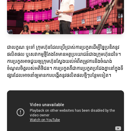
ជាលក្ខណៈទូទៅ ក្រុមហ៊ុនដែលប្រើប្រាស់ការប្រកួតដើម្បីច្នៃប្រឌិតនូវ
ផលិតផល ឬសេវាកម្មថ្មីតែងតែមានអត្ថប្រយោជន៍ជាងក្រុមហ៊ុនដទៃ។
ការប្រកួតអាចជួយឲ្យក្រុមហ៊ុនស្វែងយល់អំពីតម្រូវការនិងចំណង់
ចំណូលចិត្តរបស់អតិថិជន។ ការប្រកួតគឺជាការប្រកួតប្រជែងគ្នានៅក្នុងទី
ផ្សារដែលអាចនាំឲ្យមានការបង្កើតនូវផលិតផលថ្មីៗបន្ថែមទៀត។