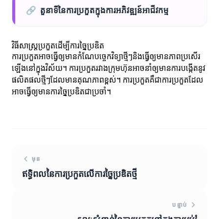
🔗
តួនាទីនៃការប្រកួតក្នុងការអភិវឌ្ឍន៍អាជីវកម្ម
វិធីសាស្ត្រប្រកួតដើម្បីការច្នៃប្រឌិត
ការប្រកួតអាចធ្វើឲ្យមានកំណែបច្ចេកវិទ្យាថ្មីៗនិងធ្វើឲ្យមានភាពប្រសើរ
ឡើងនៅក្នុងវិស័យ។ ការប្រកួតរវាងក្រុមហ៊ុនអាចនាំឲ្យមានការបង្កើតនូវ
ផលិតផលថ្មីៗដែលមានគុណភាពខ្ពស់។ ការប្រកួតគឺជាការប្រកួតដែល
អាចធ្វើឲ្យមានការច្នៃប្រឌិតជាប្រចាំ។
មុន
ឥទ្ធិពលនៃការប្រកួតលើការច្នៃប្រឌិតថ្មី
បន្ទាប់