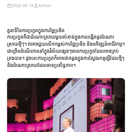
2026-06-18
Admin
តួនាទីនៃការប្រកួតក្នុងការច្នៃប្រឌិត
ការប្រកួតគឺជាដំណោះស្រាយមួយសំខាន់ក្នុងការបង្កើតនូវដំណោះ
ស្រាយថ្មីៗ។ វាអាចជួយលើកកម្ពស់ការច្នៃប្រឌិត និងអភិវឌ្ឍន៍អាជីវកម្ម។
ជាច្រើនដំណើរការនៅក្នុងវិស័យផ្សេងៗមានការប្រកួតដែលអាចគ្រប់
គ្រងបាន។ ដូចនេះការប្រកួតក៏អាចជាគន្លងក្នុងការស្វែងរកនូវអ្វីដែលថ្មីៗ
និងដំណោះស្រាយដែលមានប្រសិទ្ធភាព។