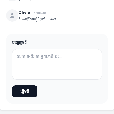
Olivia
២ ម៉ោងមុន
ពិតជាអ្វីដែលខ្ញុំកំពុងស្វែងរក។
បញ្ចេញមតិ
ផ្ញើមតិ