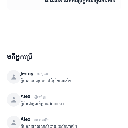
សារៈសំខាន់នៃការប្រកួតនៅក្នុងការអប់រំ
មតិអ្នកប្រើ
Jenny
៣ ថ្ងៃមុន
ខ្លឹមសារមានប្រយោជន៍ខ្លាំងណាស់។
Alex
ម្សិលមិញ
ខ្ញុំពិតជាចូលចិត្តអានវាណាស់។
Alex
មុននេះបន្តិច
ខ្លឹមសារច្បាស់លាស់ ងាយយល់ណាស់។