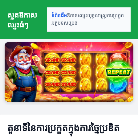
ស្លតឱកាស
ទំព័រដើម
ឱកាសឈ្នះ
យុទ្ធសាស្ត្រ
ការប្រកួត
ឈ្នះធំៗ
អត្ថបទសម្រេច
តួនាទីនៃការប្រកួតក្នុងការច្នៃប្រឌិត