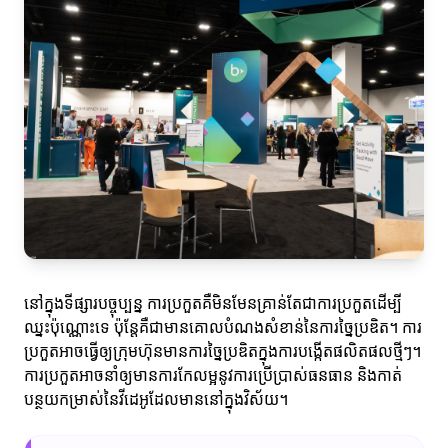
នៅក្នុងទីផ្សារបច្ចុប្បន្ន ការប្រកួតគឺមិនមែនគ្រាន់តែជាការប្រកួតដើម្បី
ឈ្នះប៉ុណ្ណោះទេ ប៉ុន្តែគឺជាមានគោលបំណងសំខាន់នៃការច្នៃប្រឌិត។ ការ
ប្រកួតអាចធ្វើឲ្យក្រុមហ៊ុនមានការច្នៃប្រឌិតក្នុងការបង្កើតផលិតផលថ្មីៗ។
ការប្រកួតអាចនាំឲ្យមានការកែលម្អនូវការប្រើប្រាស់ធនធាន និងកាត់
បន្ថយកម្រាស់នៃវីដេអូដែលមាននៅក្នុងវិស័យ។