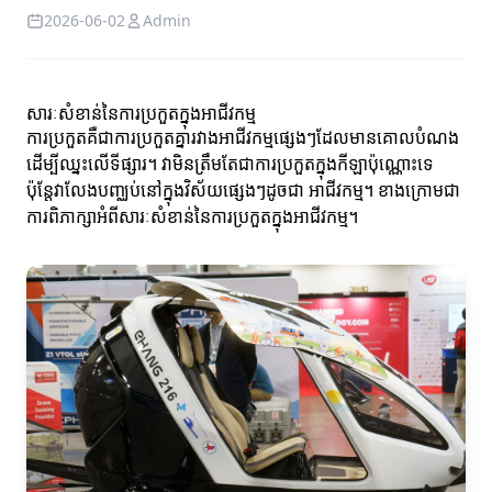
2026-06-02
Admin
សារៈសំខាន់នៃការប្រកួតក្នុងអាជីវកម្ម
ការប្រកួតគឺជាការប្រកួតគ្នារវាងអាជីវកម្មផ្សេងៗដែលមានគោលបំណង
ដើម្បីឈ្នះលើទីផ្សារ។ វាមិនត្រឹមតែជាការប្រកួតក្នុងកីឡាប៉ុណ្ណោះទេ
ប៉ុន្តែវាលែងបញ្ឈប់នៅក្នុងវិស័យផ្សេងៗដូចជា អាជីវកម្ម។ ខាងក្រោមជា
ការពិភាក្សាអំពីសារៈសំខាន់នៃការប្រកួតក្នុងអាជីវកម្ម។