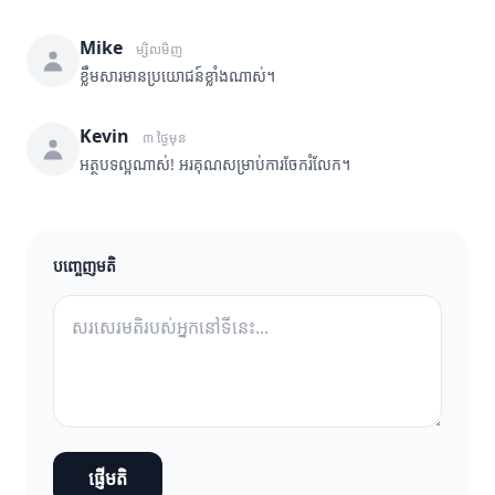
Mike
ម្សិលមិញ
ខ្លឹមសារមានប្រយោជន៍ខ្លាំងណាស់។
Kevin
៣ ថ្ងៃមុន
អត្ថបទល្អណាស់! អរគុណសម្រាប់ការចែករំលែក។
បញ្ចេញមតិ
ផ្ញើមតិ