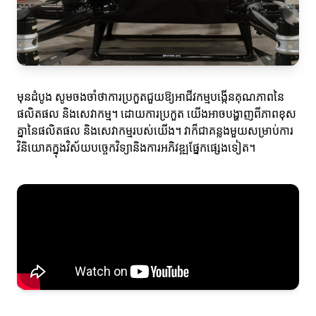
មុនដំបូង សូមចងចាំថាការប្រកួតជួយឱ្យអាជីវកម្មបង្កើនគុណភាពនៃ
ផលិតផល និងសេវាកម្ម។ ដោយការប្រកួត យើងអាចបង្ហាញពីភាពខុស
គ្នានៃផលិតផល និងសេវាកម្មរបស់យើង។ វាក៏ជាគន្លងមួយសម្រាប់ការ
វិនិយោគក្នុងវិស័យបច្ចេកវិទ្យានិងការអភិវឌ្ឍផ្នែកផ្សេងទៀត។